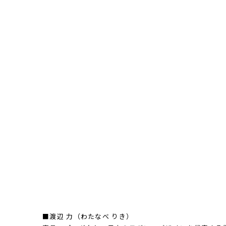
数採用されています。
品番
152511889
サイズ
D45mm×Φ203ｍｍ
素材
プライウッド、ガラス
国
日本（ムーブメント=ベトナム製）
重量
410ｇ
保証期間
ご購入から1年間
付属品
単3形乾電池1本 / 壁掛け用木ネジ1本
■渡辺 力（わたなべ りき）